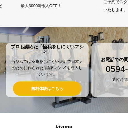
ご予約でスタッフが施設のご案内を
あな
いたします。
けま
プロも認めた「怪我をしにくいマシ
ン」
お電話での
当ジムでは怪我をしにくい設計で日本人
0594
のために作られた”鍛錬マシン”を導入し
ています。
受付時間：
無料体験はこちら
kizuna